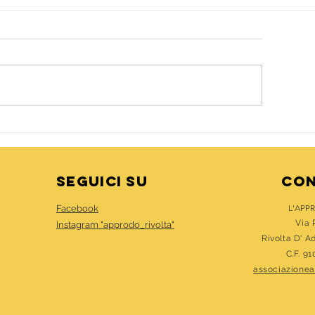
 nuovo in presenza
IL CALCIOBALI
seguici su
cON
L'APP
Facebook
Via 
Instagram "
approdo_rivolta"
Rivolta D' A
C.F. 9
associazione