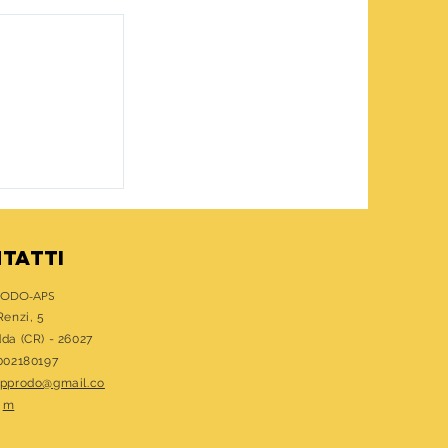
LLA UMANO
TATTI
RODO-APS
Renzi, 5
dda (CR) - 26027
1002180197
approdo@gmail.co
m