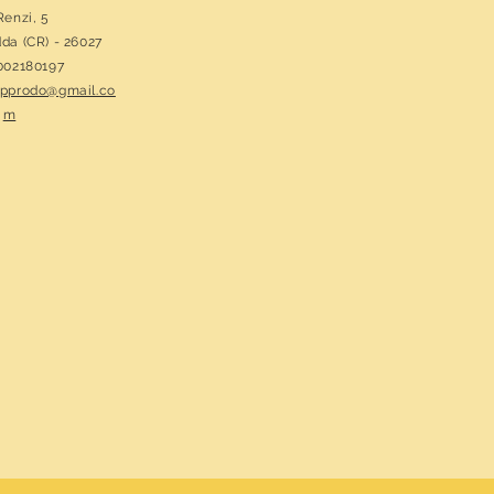
Renzi, 5
dda (CR) - 26027
1002180197
approdo@gmail.co
m