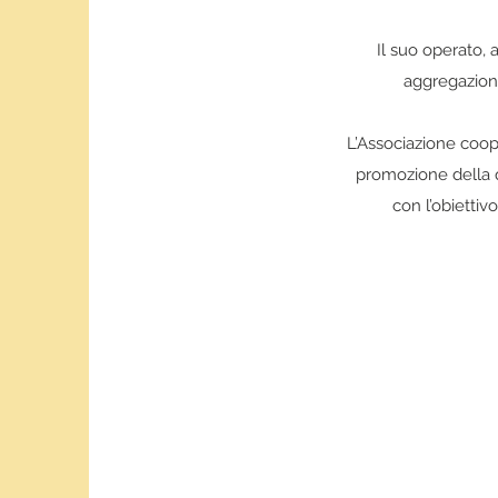
Il suo operato,
aggregazione
L’Associazione coope
promozione della q
con l’obiettiv