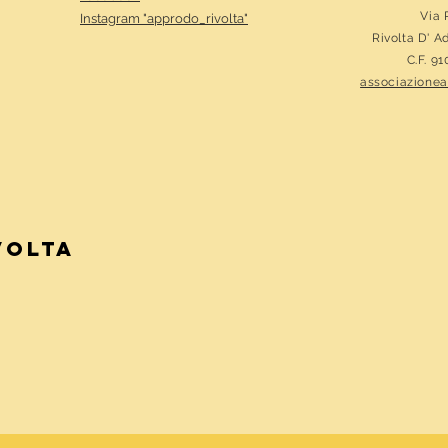
Via 
Instagram "
approdo_rivolta"
Rivolta D' A
C.F. 9
associazione
VOLTA