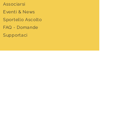
Associarsi
Eventi &
News
Sportello Ascolto
FAQ - Domande
Supportaci
DIPENDENZE RIVOLTA
Il servizio
L' equipe
Le attività
I contatti
cONTATTI
L'APPRODO-APS
Via Renzi, 5