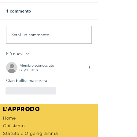
1 commento
Di nuovo in presenza
Scrivi un commento...
IL CALCIOBALI
UMANO
Più nuovi
Membro sconosciuto
06 giu 2018
Ciao bellissima serata! 
Mi piace
Rispondi
l'approdo
Home
Chi siamo
Statuto e Organigramma