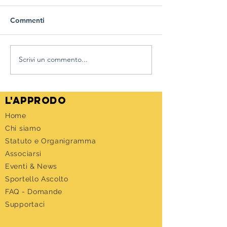
Commenti
Di nuovo in presenza
Scrivi un commento...
IL CALCIOBALI
UMANO
l'approdo
Home
Chi siamo
Statuto e Organigramma
Associarsi
Eventi &
News
Sportello Ascolto
FAQ - Domande
Supportaci