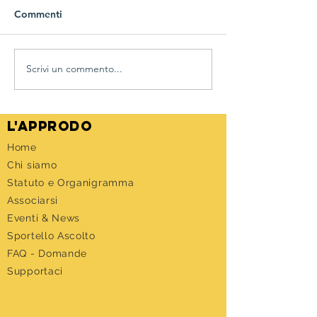
Commenti
Di nuovo in presenza
Scrivi un commento...
IL CALCIOBALI
UMANO
l'approdo
Home
Chi siamo
Statuto e Organigramma
Associarsi
Eventi &
News
Sportello Ascolto
FAQ - Domande
Supportaci