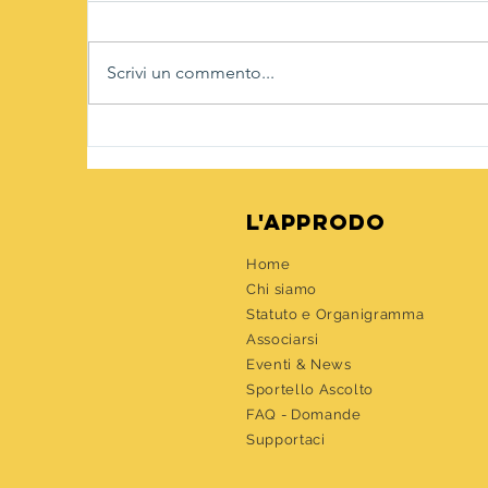
Scrivi un commento...
Di
Festeggiamo il carnevale
insieme
l'approdo
Home
Chi siamo
Statuto e Organigramma
Associarsi
Eventi &
News
Sportello Ascolto
FAQ - Domande
Supportaci