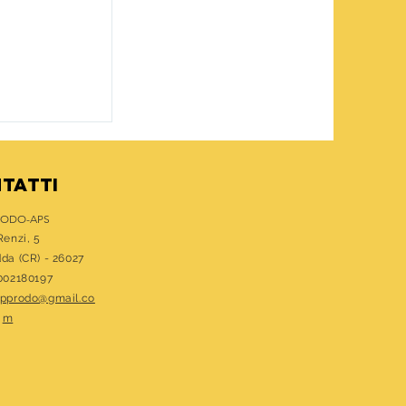
LLA UMANO
TATTI
RODO-APS
Renzi, 5
dda (CR) - 26027
1002180197
approdo@gmail.co
m