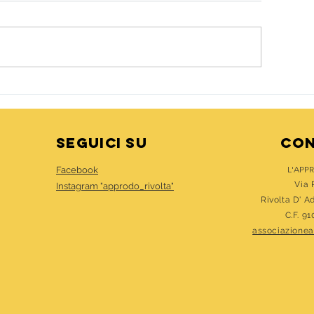
 nuovo in presenza
IL CALCIOBALI
seguici su
cON
L'APP
Facebook
Via 
Instagram "
approdo_rivolta"
Rivolta D' A
C.F. 9
associazione